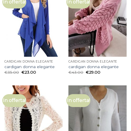
In offerta!
In offerta!
CARDIGAN DONNA ELEGANTE
CARDIGAN DONNA ELEGANTE
cardigan donna elegante
cardigan donna elegante
€
35.00
€
23.00
€
43.00
€
29.00
In offerta!
In offerta!