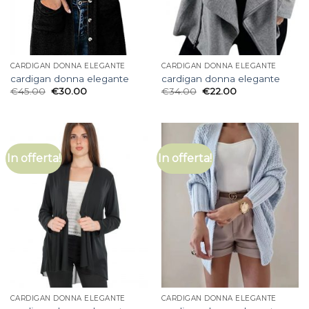
CARDIGAN DONNA ELEGANTE
CARDIGAN DONNA ELEGANTE
cardigan donna elegante
cardigan donna elegante
€
45.00
€
30.00
€
34.00
€
22.00
In offerta!
In offerta!
CARDIGAN DONNA ELEGANTE
CARDIGAN DONNA ELEGANTE