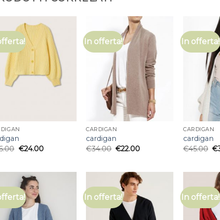
offerta!
In offerta!
In offerta!
RDIGAN
CARDIGAN
CARDIGAN
rdigan
cardigan
cardigan
6.00
€
24.00
€
34.00
€
22.00
€
45.00
€
offerta!
In offerta!
In offerta!