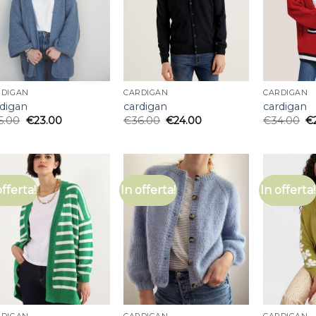
RDIGAN
CARDIGAN
CARDIGAN
rdigan
cardigan
cardigan
5.00
€
23.00
€
36.00
€
24.00
€
34.00
€
offerta!
In offerta!
In offerta!