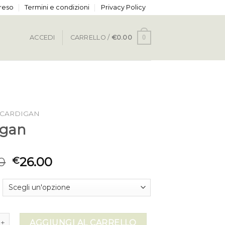
 reso
Termini e condizioni
Privacy Policy
0
ACCEDI
CARRELLO /
€
0.00
CARDIGAN
igan
0
26.00
€
quantità
AGGIUNGI AL CARRELLO