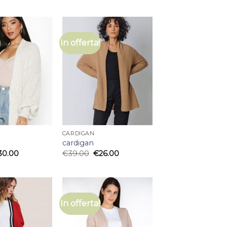
In offerta!
CARDIGAN
cardigan
30.00
€
39.00
€
26.00
In offerta!