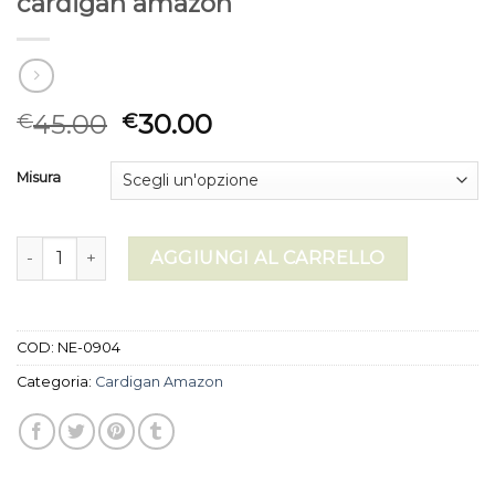
cardigan amazon
45.00
30.00
€
€
Misura
cardigan amazon quantità
AGGIUNGI AL CARRELLO
COD:
NE-0904
Categoria:
Cardigan Amazon