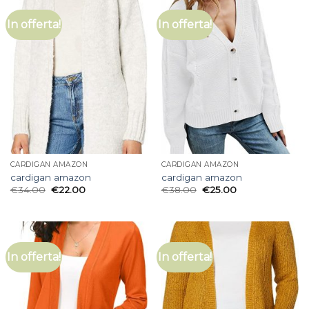
In offerta!
In offerta!
CARDIGAN AMAZON
CARDIGAN AMAZON
cardigan amazon
cardigan amazon
€
34.00
€
22.00
€
38.00
€
25.00
In offerta!
In offerta!