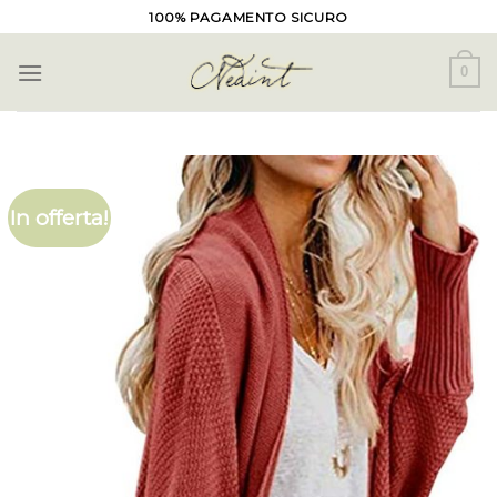
Skip
100% PAGAMENTO SICURO
to
content
0
In offerta!