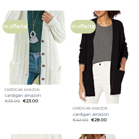
In offerta!
In offerta!
CARDIGAN AMAZON
cardigan amazon
€
35.00
€
23.00
CARDIGAN AMAZON
cardigan amazon
€
42.00
€
28.00