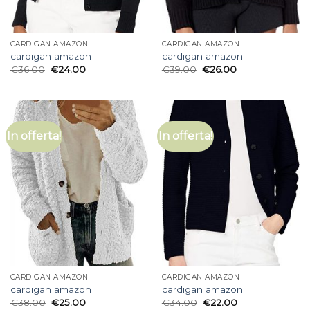
CARDIGAN AMAZON
CARDIGAN AMAZON
cardigan amazon
cardigan amazon
€
36.00
€
24.00
€
39.00
€
26.00
In offerta!
In offerta!
CARDIGAN AMAZON
CARDIGAN AMAZON
cardigan amazon
cardigan amazon
€
38.00
€
25.00
€
34.00
€
22.00