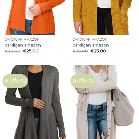
CARDIGAN AMAZON
CARDIGAN AMAZON
cardigan amazon
cardigan amazon
€
38.00
€
25.00
€
35.00
€
23.00
In offerta!
In offerta!