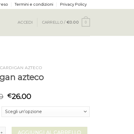
 reso
Termini e condizioni
Privacy Policy
0
ACCEDI
CARRELLO /
€
0.00
CARDIGAN AZTECO
igan azteco
0
26.00
€
azteco quantità
AGGIUNGI AL CARRELLO