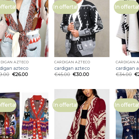
offerta!
In offerta!
In offerta!
RDIGAN AZTECO
CARDIGAN AZTECO
CARDIGAN 
rdigan azteco
cardigan azteco
cardigan 
9.00
€
26.00
€
45.00
€
30.00
€
34.00
€
offerta!
In offerta!
In offerta!