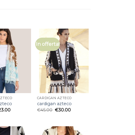
In offerta!
AZTECO
CARDIGAN AZTECO
azteco
cardigan azteco
23.00
€
45.00
€
30.00