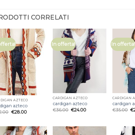
RODOTTI CORRELATI
offerta!
In offerta!
In offerta!
CARDIGAN AZTECO
CARDIGAN 
RDIGAN AZTECO
cardigan azteco
cardigan 
rdigan azteco
€
36.00
€
24.00
€
35.00
€
2.00
€
28.00