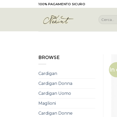
Skip
100% PAGAMENTO SICURO
to
content
Cerca:
BROWSE
In 
Cardigan
Cardigan Donna
Cardigan Uomo
Maglioni
Cardigan Donne