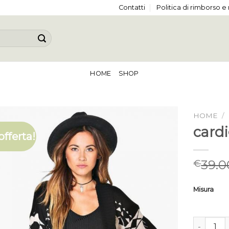
Contatti
Politica di rimborso e
HOME
SHOP
HOME
/
card
offerta!
39.0
€
Misura
cardigan 