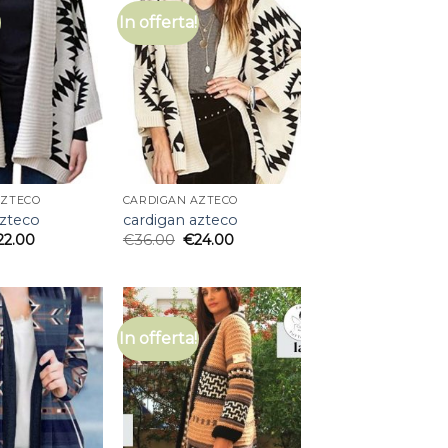
In offerta!
AZTECO
CARDIGAN AZTECO
azteco
cardigan azteco
22.00
€
36.00
€
24.00
In offerta!