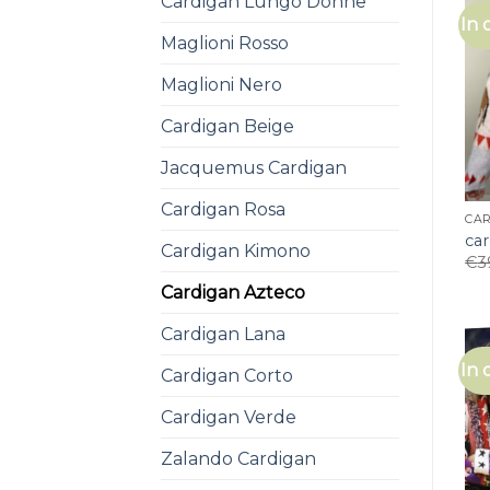
Cardigan Lungo Donne
In 
Maglioni Rosso
Maglioni Nero
Cardigan Beige
Jacquemus Cardigan
Cardigan Rosa
CA
ca
Cardigan Kimono
€
3
Cardigan Azteco
Cardigan Lana
In 
Cardigan Corto
Cardigan Verde
Zalando Cardigan