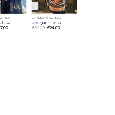
AZTECO
CARDIGAN AZTECO
azteco
cardigan azteco
27.00
€
36.00
€
24.00