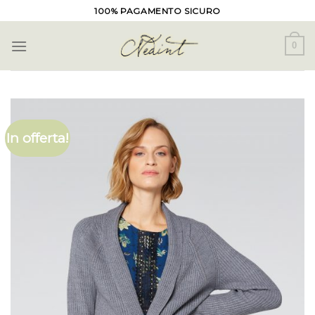
Skip
100% PAGAMENTO SICURO
to
content
0
In offerta!