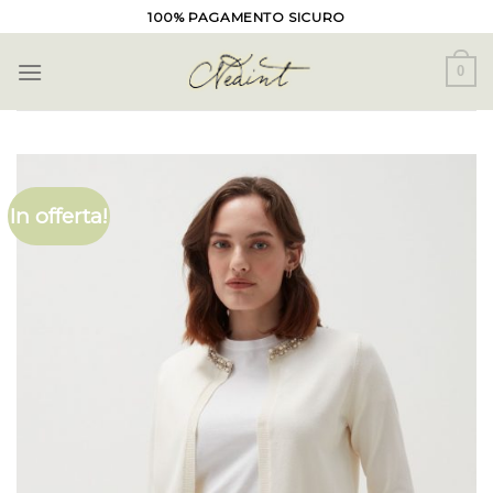
Skip
100% PAGAMENTO SICURO
to
content
0
In offerta!