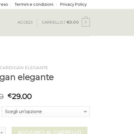
 reso
Termini e condizioni
Privacy Policy
0
ACCEDI
CARRELLO /
€
0.00
CARDIGAN ELEGANTE
igan elegante
0
29.00
€
elegante quantità
AGGIUNGI AL CARRELLO