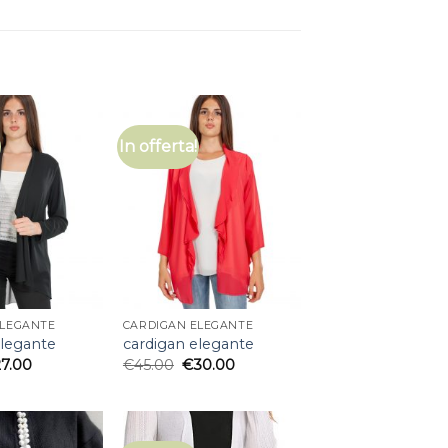
In offerta!
ELEGANTE
CARDIGAN ELEGANTE
elegante
cardigan elegante
27.00
€
45.00
€
30.00