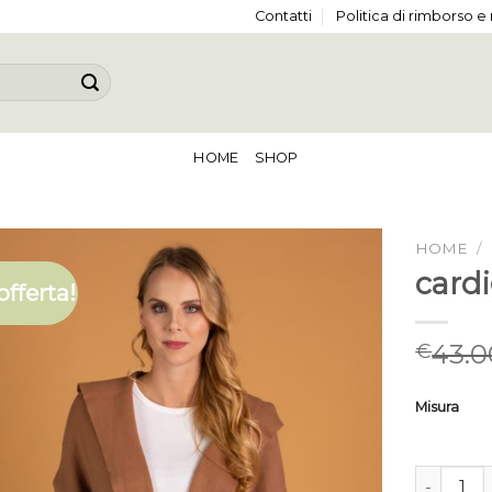
Contatti
Politica di rimborso e
HOME
SHOP
HOME
/
card
offerta!
43.0
€
Misura
cardigan 