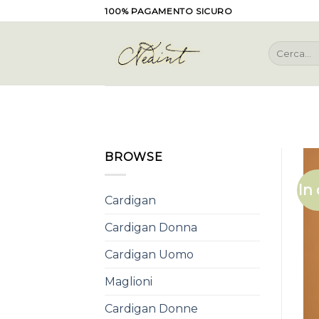
Skip
100% PAGAMENTO SICURO
to
content
Cerca:
BROWSE
In 
Cardigan
Cardigan Donna
Cardigan Uomo
Maglioni
Cardigan Donne