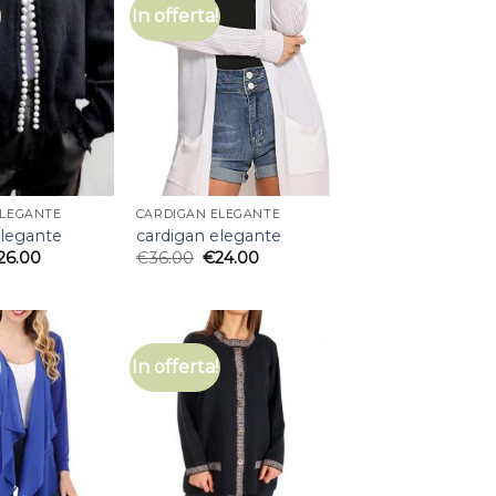
In offerta!
ELEGANTE
CARDIGAN ELEGANTE
elegante
cardigan elegante
26.00
€
36.00
€
24.00
In offerta!