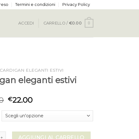
 reso
Termini e condizioni
Privacy Policy
0
ACCEDI
CARRELLO /
€
0.00
CARDIGAN ELEGANTI ESTIVI
gan eleganti estivi
0
22.00
€
leganti estivi quantità
AGGIUNGI AL CARRELLO