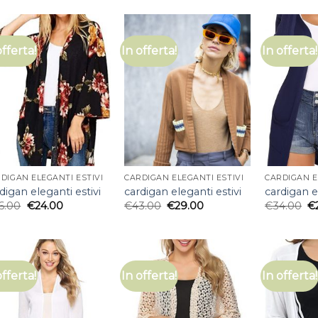
offerta!
In offerta!
In offerta!
DIGAN ELEGANTI ESTIVI
CARDIGAN ELEGANTI ESTIVI
CARDIGAN E
digan eleganti estivi
cardigan eleganti estivi
cardigan e
6.00
€
24.00
€
43.00
€
29.00
€
34.00
€
offerta!
In offerta!
In offerta!