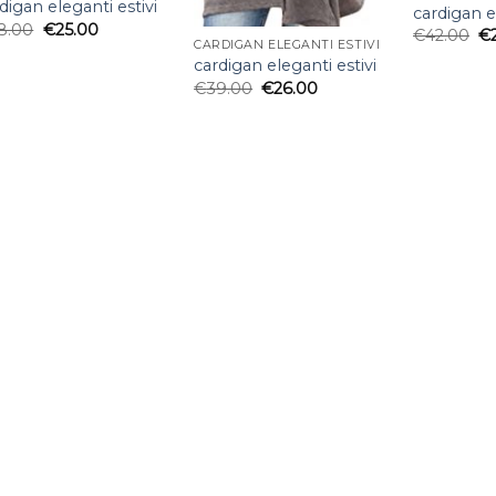
digan eleganti estivi
cardigan e
8.00
€
25.00
€
42.00
€
CARDIGAN ELEGANTI ESTIVI
cardigan eleganti estivi
€
39.00
€
26.00