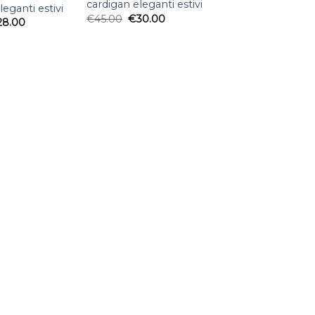
cardigan eleganti estivi
leganti estivi
€
45.00
€
30.00
28.00