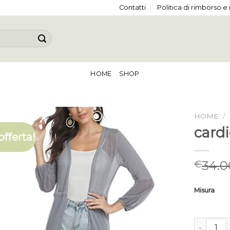
Contatti
Politica di rimborso e
HOME
SHOP
HOME
/
cardi
offerta!
34.0
€
Misura
cardigan e