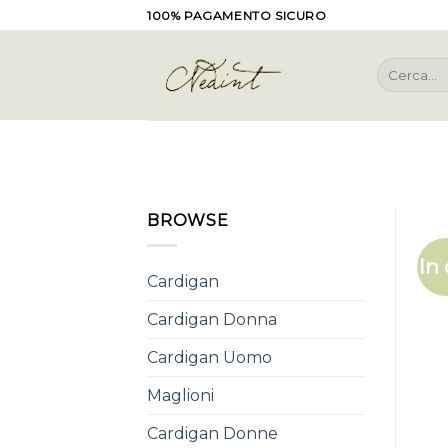
Skip
100% PAGAMENTO SICURO
to
content
Cerca:
BROWSE
In 
Cardigan
Cardigan Donna
Cardigan Uomo
Maglioni
Cardigan Donne