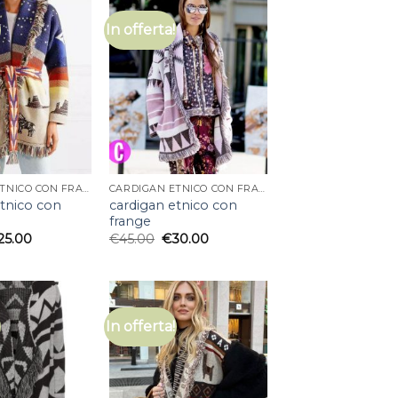
In offerta!
CARDIGAN ETNICO CON FRANGE
CARDIGAN ETNICO CON FRANGE
etnico con
cardigan etnico con
frange
25.00
€
45.00
€
30.00
In offerta!