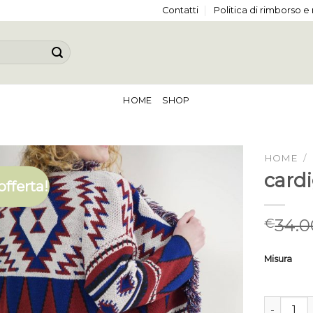
Contatti
Politica di rimborso e
HOME
SHOP
HOME
/
card
offerta!
34.0
€
Misura
cardigan 