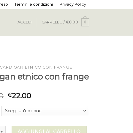
 reso
Termini e condizioni
Privacy Policy
0
ACCEDI
CARRELLO /
€
0.00
CARDIGAN ETNICO CON FRANGE
igan etnico con frange
0
22.00
€
etnico con frange quantità
AGGIUNGI AL CARRELLO