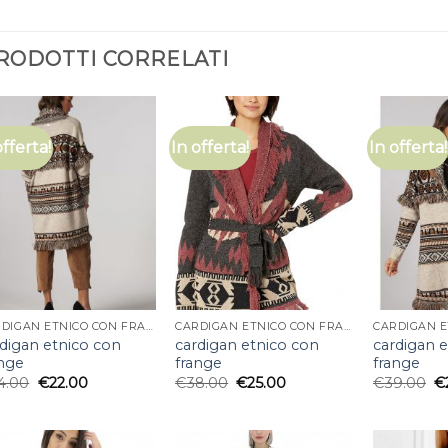
RODOTTI CORRELATI
offerta!
In offerta!
In offerta!
CARDIGAN ETNICO CON FRANGE
CARDIGAN ETNICO CON FRANGE
rdigan etnico con
cardigan etnico con
cardigan 
ange
frange
frange
4.00
€
22.00
€
38.00
€
25.00
€
39.00
€