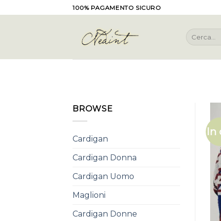
Skip
100% PAGAMENTO SICURO
to
content
Cerca:
BROWSE
In 
Cardigan
Cardigan Donna
Cardigan Uomo
Maglioni
Cardigan Donne