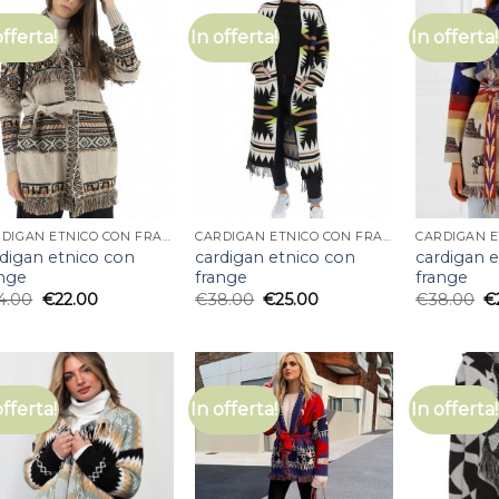
offerta!
In offerta!
In offerta!
CARDIGAN ETNICO CON FRANGE
CARDIGAN ETNICO CON FRANGE
rdigan etnico con
cardigan etnico con
cardigan 
ange
frange
frange
4.00
€
22.00
€
38.00
€
25.00
€
38.00
€
offerta!
In offerta!
In offerta!