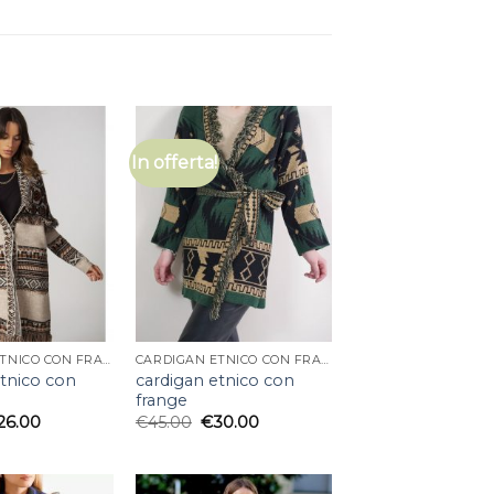
In offerta!
CARDIGAN ETNICO CON FRANGE
CARDIGAN ETNICO CON FRANGE
etnico con
cardigan etnico con
frange
26.00
€
45.00
€
30.00