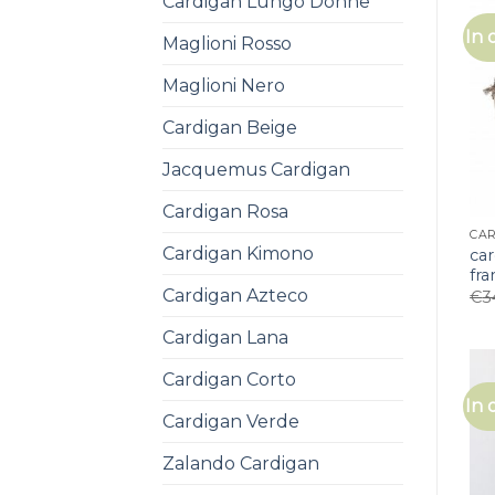
Cardigan Lungo Donne
In 
Maglioni Rosso
Maglioni Nero
Cardigan Beige
Jacquemus Cardigan
Cardigan Rosa
Cardigan Kimono
ca
fr
Cardigan Azteco
€
3
Cardigan Lana
Cardigan Corto
In 
Cardigan Verde
Zalando Cardigan