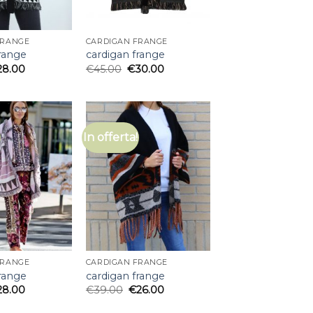
FRANGE
CARDIGAN FRANGE
frange
cardigan frange
28.00
€
45.00
€
30.00
In offerta!
FRANGE
CARDIGAN FRANGE
frange
cardigan frange
28.00
€
39.00
€
26.00