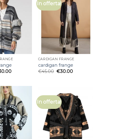
In offerta!
FRANGE
CARDIGAN FRANGE
frange
cardigan frange
30.00
€
45.00
€
30.00
In offerta!