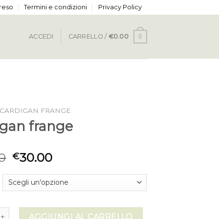
 reso
Termini e condizioni
Privacy Policy
0
ACCEDI
CARRELLO /
€
0.00
CARDIGAN FRANGE
igan frange
0
30.00
€
frange quantità
AGGIUNGI AL CARRELLO