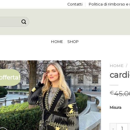
Contatti
Politica di rimborso e
HOME
SHOP
HOME
/
card
offerta!
45.0
€
Misura
cardigan 