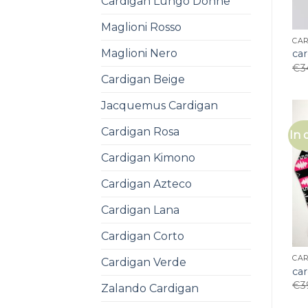
Cardigan Lungo Donne
Maglioni Rosso
CA
Maglioni Nero
car
€
3
Cardigan Beige
Jacquemus Cardigan
Cardigan Rosa
In 
Cardigan Kimono
Cardigan Azteco
Cardigan Lana
Cardigan Corto
CA
Cardigan Verde
car
€
3
Zalando Cardigan