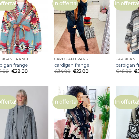
offerta!
In offerta!
In offerta!
RDIGAN FRANGE
CARDIGAN FRANGE
CARDIGAN 
digan frange
cardigan frange
cardigan 
2.00
€
28.00
€
34.00
€
22.00
€
45.00
€
offerta!
In offerta!
In offerta!