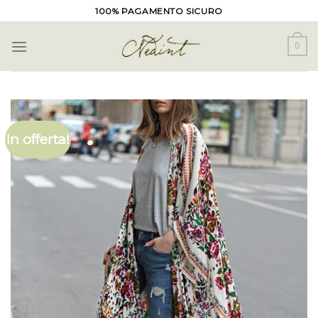
Skip
100% PAGAMENTO SICURO
to
content
0
In offerta!