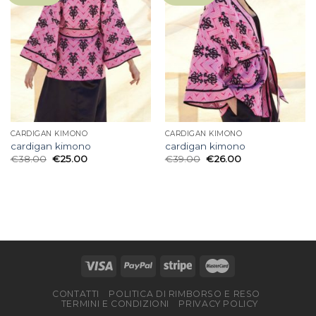
CARDIGAN KIMONO
CARDIGAN KIMONO
cardigan kimono
cardigan kimono
€
38.00
€
25.00
€
39.00
€
26.00
CONTATTI
POLITICA DI RIMBORSO E RESO
TERMINI E CONDIZIONI
PRIVACY POLICY