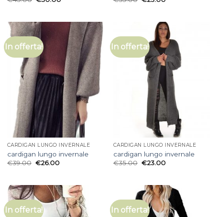
In offerta!
In offerta!
CARDIGAN LUNGO INVERNALE
CARDIGAN LUNGO INVERNALE
cardigan lungo invernale
cardigan lungo invernale
€
39.00
€
26.00
€
35.00
€
23.00
In offerta!
In offerta!