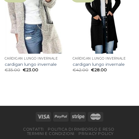
CARDIGAN LUNGO INVERNALE
CARDIGAN LUNGO INVERNALE
cardigan lungo invernale
cardigan lungo invernale
€
35.00
€
23.00
€
42.00
€
28.00
CONTATTI
POLITICA DI RIMBORSO E RESO
TERMINI E CONDIZIONI
PRIVACY POLICY