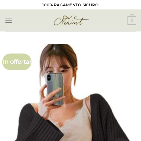
Skip
100% PAGAMENTO SICURO
to
content
0
In offerta!