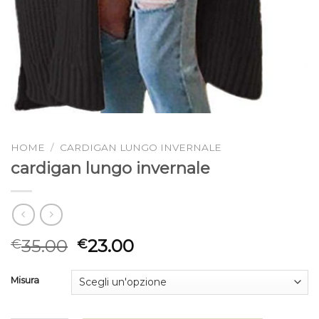
HOME
/
CARDIGAN LUNGO INVERNALE
cardigan lungo invernale
35.00
23.00
€
€
Misura