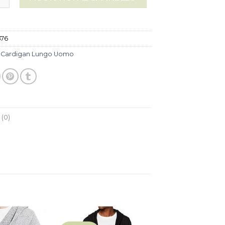
576
:
Cardigan Lungo Uomo
(0)