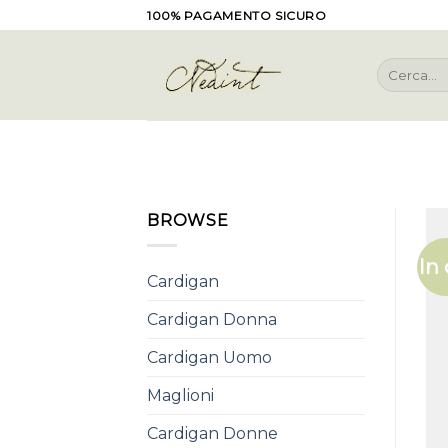
Skip
100% PAGAMENTO SICURO
to
content
Cerca:
BROWSE
In 
Cardigan
Cardigan Donna
Cardigan Uomo
Maglioni
Cardigan Donne