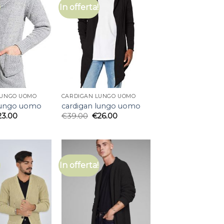
In offerta!
LUNGO UOMO
CARDIGAN LUNGO UOMO
lungo uomo
cardigan lungo uomo
23.00
€
39.00
€
26.00
In offerta!