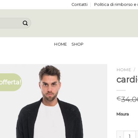
Contatti
Politica di rimborso e
HOME
SHOP
HOME
/
card
offerta!
34.0
€
Misura
cardigan