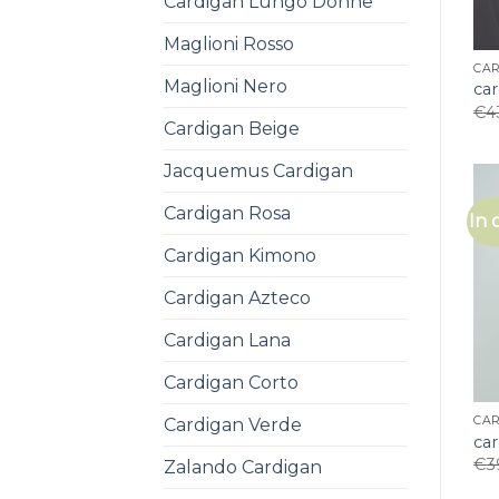
Cardigan Lungo Donne
Maglioni Rosso
CA
Maglioni Nero
ca
€
4
Cardigan Beige
Jacquemus Cardigan
Cardigan Rosa
In 
Cardigan Kimono
Cardigan Azteco
Cardigan Lana
Cardigan Corto
CA
Cardigan Verde
ca
€
3
Zalando Cardigan