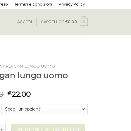
 reso
Termini e condizioni
Privacy Policy
0
ACCEDI
CARRELLO /
€
0.00
CARDIGAN LUNGO UOMO
igan lungo uomo
0
22.00
€
 lungo uomo quantità
AGGIUNGI AL CARRELLO