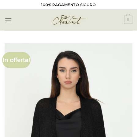
Skip
100% PAGAMENTO SICURO
to
content
0
In offerta!