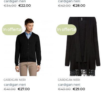
cardigan neri
cardigan neri
€
34.00
€
22.00
€
42.00
€
28.00
In offerta!
In offerta!
CARDIGAN NERI
CARDIGAN NERI
cardigan neri
cardigan neri
€
41.00
€
27.00
€
43.00
€
29.00