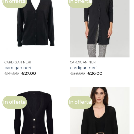
In offerta!
In offerta!
CARDIGAN NERI
CARDIGAN NERI
cardigan neri
cardigan neri
€
41.00
€
27.00
€
39.00
€
26.00
In offerta!
In offerta!