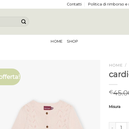
Contatti
Politica di rimborso e
HOME
SHOP
HOME
/
card
offerta!
45.0
€
Misura
cardigan 