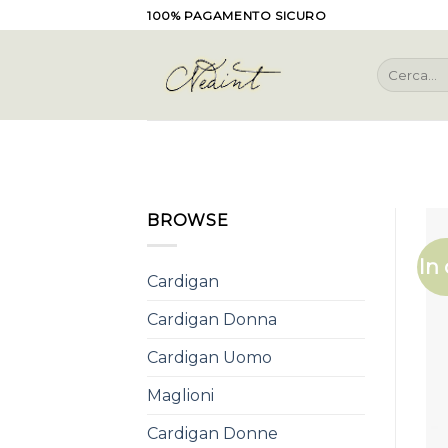
Skip
100% PAGAMENTO SICURO
to
content
Cerca:
BROWSE
In 
Cardigan
Cardigan Donna
Cardigan Uomo
Maglioni
Cardigan Donne