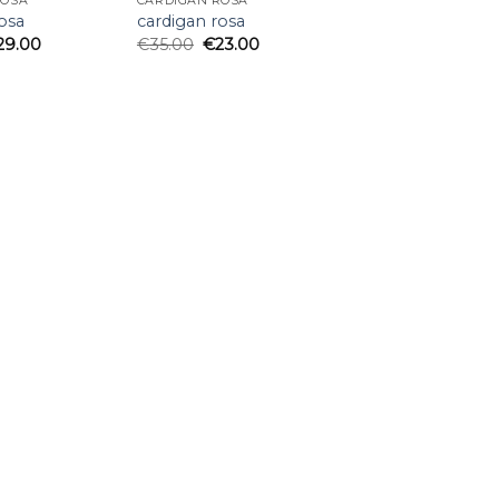
ROSA
CARDIGAN ROSA
osa
cardigan rosa
29.00
€
35.00
€
23.00