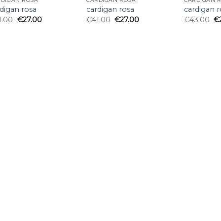
RDIGAN ROSA
CARDIGAN ROSA
CARDIGAN 
digan rosa
cardigan rosa
cardigan r
1.00
€
27.00
€
41.00
€
27.00
€
43.00
€