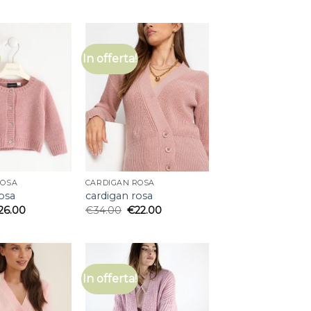
In offerta!
ROSA
CARDIGAN ROSA
osa
cardigan rosa
26.00
€
34.00
€
22.00
In offerta!