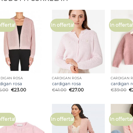
offerta!
In offerta!
In offerta!
RDIGAN ROSA
CARDIGAN ROSA
CARDIGAN 
digan rosa
cardigan rosa
cardigan r
5.00
€
23.00
€
41.00
€
27.00
€
39.00
€
offerta!
In offerta!
In offerta!