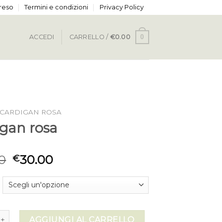
 reso
Termini e condizioni
Privacy Policy
0
ACCEDI
CARRELLO /
€
0.00
CARDIGAN ROSA
igan rosa
0
30.00
€
rosa quantità
AGGIUNGI AL CARRELLO