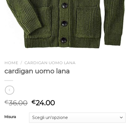
HOME
/
CARDIGAN UOMO LANA
cardigan uomo lana
36.00
24.00
€
€
Misura