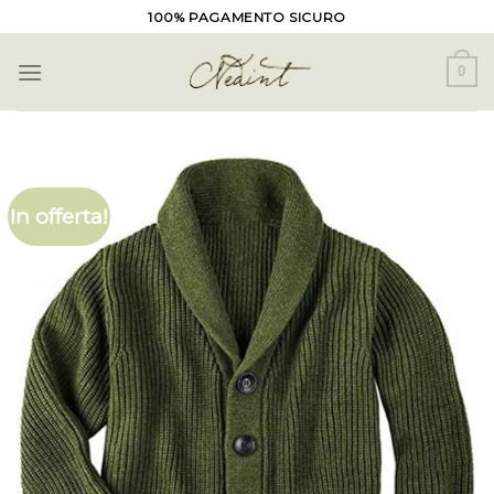
Skip
100% PAGAMENTO SICURO
to
content
0
In offerta!