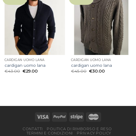
CARDIGAN UOMO LANA
CARDIGAN UOMO LANA
cardigan uomo lana
cardigan uomo lana
€
43.00
€
29.00
€
45.00
€
30.00
CONTATTI
POLITICA DI RIMBORSO E RESO
TERMINI E CONDIZIONI
PRIVACY POLICY