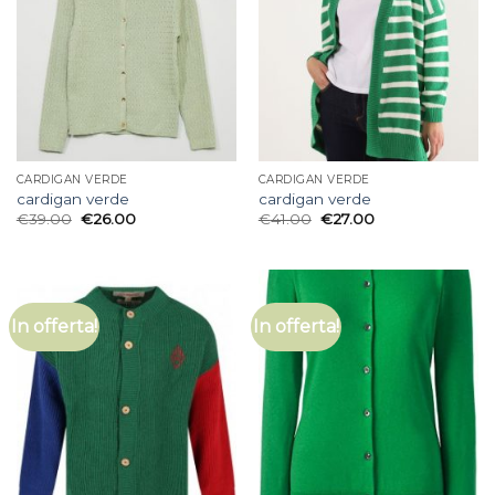
CARDIGAN VERDE
CARDIGAN VERDE
cardigan verde
cardigan verde
€
39.00
€
26.00
€
41.00
€
27.00
In offerta!
In offerta!