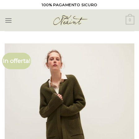
Skip
100% PAGAMENTO SICURO
to
content
0
In offerta!