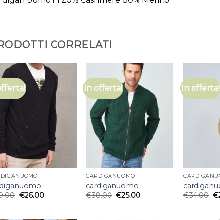
rdigan Uomo in 20% Cashmere 80% Merino
RODOTTI CORRELATI
offerta!
In offerta!
In offerta!
RDIGANUOMO
CARDIGANUOMO
CARDIGANU
rdiganuomo
cardiganuomo
cardigan
9.00
€
26.00
€
38.00
€
25.00
€
34.00
€