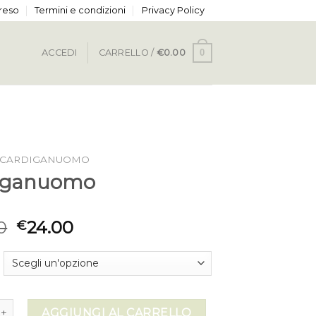
 reso
Termini e condizioni
Privacy Policy
0
ACCEDI
CARRELLO /
€
0.00
CARDIGANUOMO
iganuomo
0
24.00
€
uomo quantità
AGGIUNGI AL CARRELLO