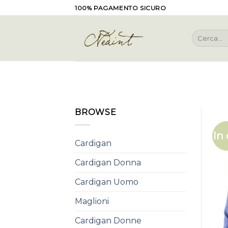
Skip
100% PAGAMENTO SICURO
to
content
Cerca:
BROWSE
In 
Cardigan
Cardigan Donna
Cardigan Uomo
Maglioni
Cardigan Donne