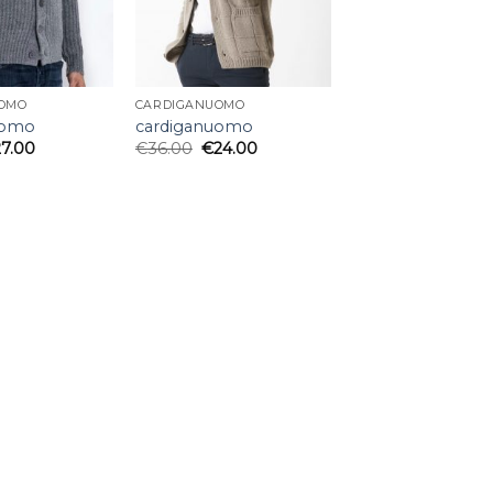
OMO
CARDIGANUOMO
uomo
cardiganuomo
27.00
€
36.00
€
24.00