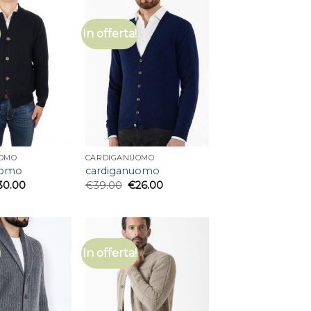
In offerta!
OMO
CARDIGANUOMO
uomo
cardiganuomo
30.00
€
39.00
€
26.00
In offerta!