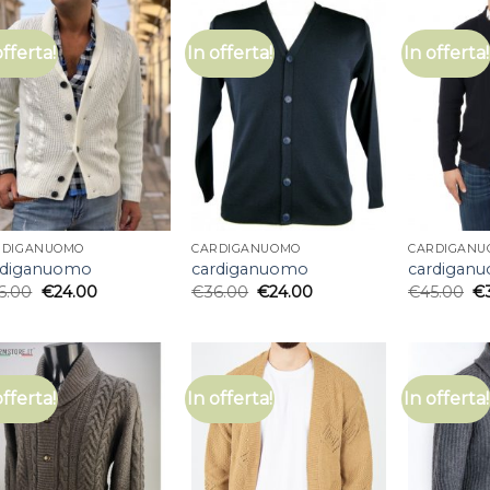
offerta!
In offerta!
In offerta!
RDIGANUOMO
CARDIGANUOMO
CARDIGANU
rdiganuomo
cardiganuomo
cardigan
6.00
€
24.00
€
36.00
€
24.00
€
45.00
€
offerta!
In offerta!
In offerta!