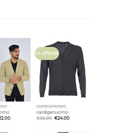
In offerta!
OMO
CARDIGANUOMO
uomo
cardiganuomo
22.00
€
36.00
€
24.00