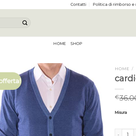
Contatti
Politica di rimborso e
HOME
SHOP
HOME
/
card
offerta!
36.0
€
Misura
cardigan