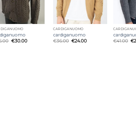
RDIGANUOMO
CARDIGANUOMO
CARDIGANU
rdiganuomo
cardiganuomo
cardigan
5.00
€
30.00
€
36.00
€
24.00
€
41.00
€