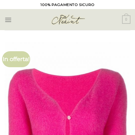
Skip
100% PAGAMENTO SICURO
to
content
0
In offerta!