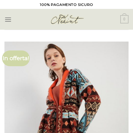
Skip
100% PAGAMENTO SICURO
to
content
0
In offerta!