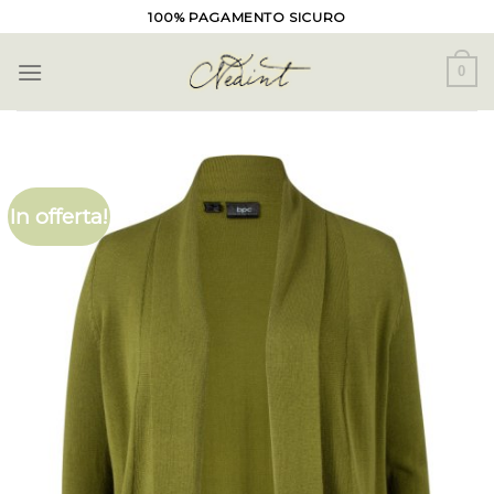
Skip
100% PAGAMENTO SICURO
to
content
0
In offerta!