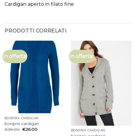
Cardigan aperto in filato fine
PRODOTTI CORRELATI
In offerta!
In offerta!
BONPRIX CARDIGAN
bonprix cardigan
€
39.00
€
26.00
BONPRIX CARDIGAN
bonprix cardigan