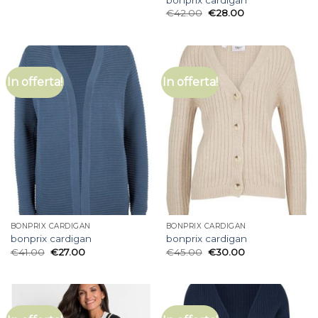
€
42.00
€
28.00
In offerta!
In offerta!
BONPRIX CARDIGAN
BONPRIX CARDIGAN
bonprix cardigan
bonprix cardigan
€
41.00
€
27.00
€
45.00
€
30.00