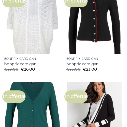
In offerta!
In offerta!
BONPRIX CARDIGAN
BONPRIX CARDIGAN
bonprix cardigan
bonprix cardigan
€
39.00
€
26.00
€
35.00
€
23.00
In offerta!
In offerta!