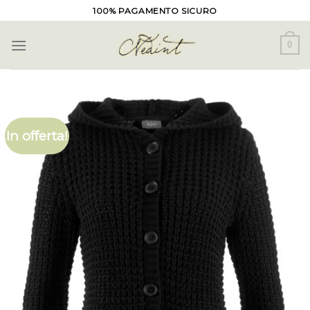
Skip
100% PAGAMENTO SICURO
to
content
0
In offerta!