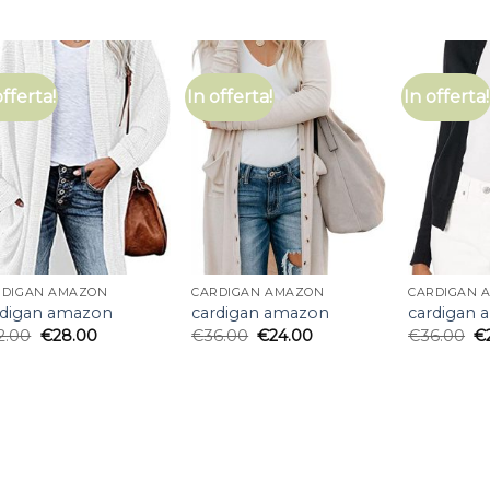
offerta!
In offerta!
In offerta!
RDIGAN AMAZON
CARDIGAN AMAZON
CARDIGAN 
rdigan amazon
cardigan amazon
cardigan
2.00
€
28.00
€
36.00
€
24.00
€
36.00
€