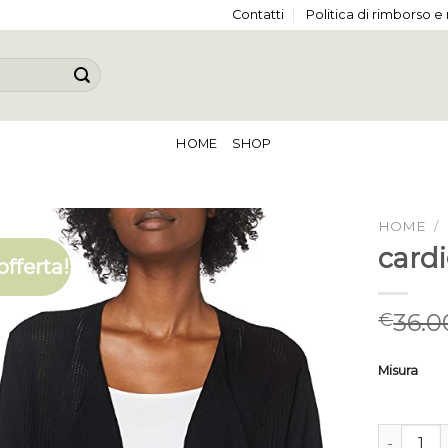
Contatti
Politica di rimborso e
HOME
SHOP
HOME
/
card
offerta!
36.0
€
Misura
cardigan