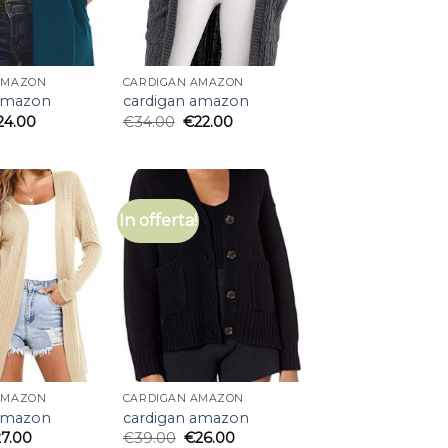
AMAZON
CARDIGAN AMAZON
 amazon
cardigan amazon
24.00
€
34.00
€
22.00
In offerta!
AMAZON
CARDIGAN AMAZON
 amazon
cardigan amazon
27.00
€
39.00
€
26.00