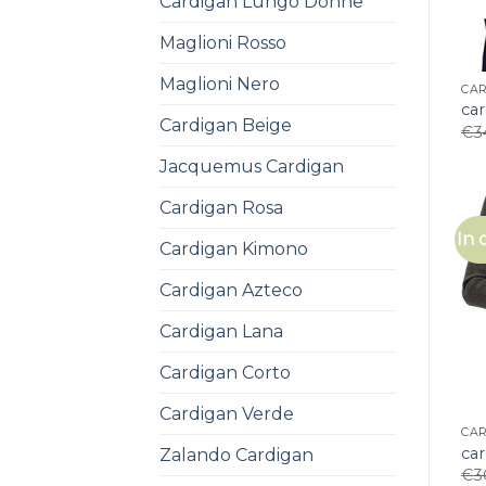
Cardigan Lungo Donne
Maglioni Rosso
Maglioni Nero
CA
ca
Cardigan Beige
€
3
Jacquemus Cardigan
Cardigan Rosa
In 
Cardigan Kimono
Cardigan Azteco
Cardigan Lana
Cardigan Corto
Cardigan Verde
CA
ca
Zalando Cardigan
€
3