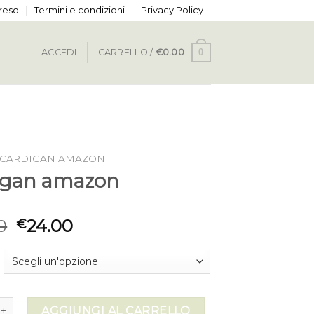
 reso
Termini e condizioni
Privacy Policy
0
ACCEDI
CARRELLO /
€
0.00
CARDIGAN AMAZON
igan amazon
0
24.00
€
 amazon quantità
AGGIUNGI AL CARRELLO