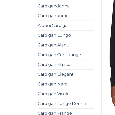
Cardigandonna
Cardiganuomo
Alanui Cardigan
Cardigan Lungo
Cardigan Alanui
Cardigan Con Frange
Cardigan Etnico
Cardigan Eleganti
Cardigan Nero
Cardigan Vicolo
Cardigan Lungo Donna
Cardigan Frange