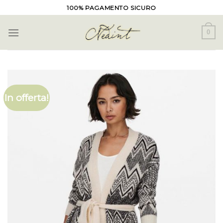
Skip
100% PAGAMENTO SICURO
to
content
0
In offerta!