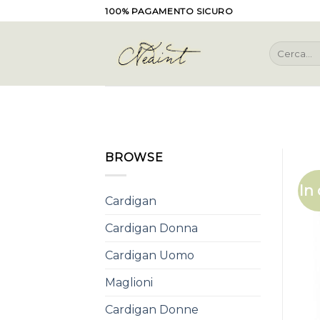
Skip
100% PAGAMENTO SICURO
to
content
Cerca:
BROWSE
In 
Cardigan
Cardigan Donna
Cardigan Uomo
Maglioni
Cardigan Donne