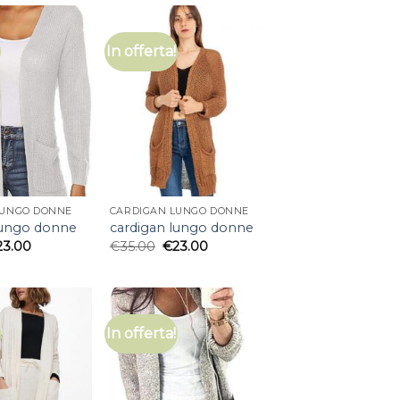
In offerta!
LUNGO DONNE
CARDIGAN LUNGO DONNE
lungo donne
cardigan lungo donne
23.00
€
35.00
€
23.00
In offerta!