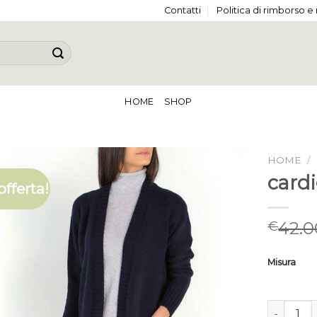
Contatti
Politica di rimborso e
HOME
SHOP
HOME
/
card
offerta!
42.0
€
Misura
cardigan 