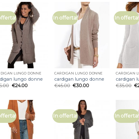
offerta!
In offerta!
In offerta!
RDIGAN LUNGO DONNE
CARDIGAN LUNGO DONNE
CARDIGAN 
rdigan lungo donne
cardigan lungo donne
cardigan 
6.00
€
24.00
€
45.00
€
30.00
€
35.00
€
offerta!
In offerta!
In offerta!