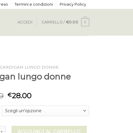
 reso
Termini e condizioni
Privacy Policy
0
ACCEDI
CARRELLO /
€
0.00
CARDIGAN LUNGO DONNE
igan lungo donne
0
28.00
€
lungo donne quantità
AGGIUNGI AL CARRELLO