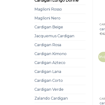
Cardigan Lungo Donne
Maglioni Rosso
Maglioni Nero
CA
Cardigan Beige
ca
€
4
Jacquemus Cardigan
Cardigan Rosa
Cardigan Kimono
In 
Cardigan Azteco
Cardigan Lana
Cardigan Corto
Cardigan Verde
Zalando Cardigan
CA
ca