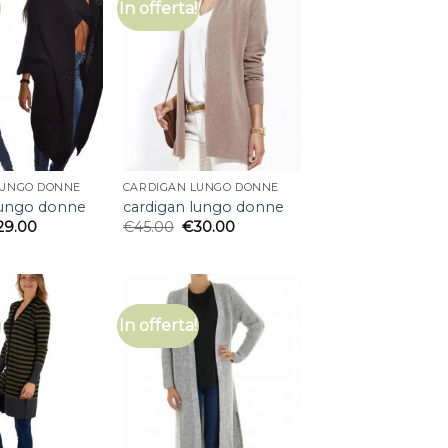
In offerta!
LUNGO DONNE
CARDIGAN LUNGO DONNE
lungo donne
cardigan lungo donne
29.00
€
45.00
€
30.00
In offerta!