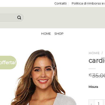
Contatti
Politica di rimborso e
HOME
SHOP
HOME
/
card
offerta!
35.0
€
Misura
cardigan 