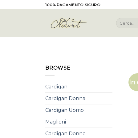
Skip
100% PAGAMENTO SICURO
to
content
Cerca:
BROWSE
In 
Cardigan
Cardigan Donna
Cardigan Uomo
Maglioni
Cardigan Donne