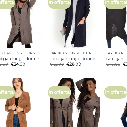
offerta!
In offerta!
In offerta!
RDIGAN LUNGO DONNE
CARDIGAN LUNGO DONNE
CARDIGAN 
rdigan lungo donne
cardigan lungo donne
cardigan 
6.00
€
24.00
€
42.00
€
28.00
€
43.00
€
offerta!
In offerta!
In offerta!