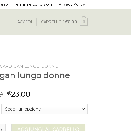
 reso
Termini e condizioni
Privacy Policy
0
ACCEDI
CARRELLO /
€
0.00
CARDIGAN LUNGO DONNE
igan lungo donne
0
23.00
€
lungo donne quantità
AGGIUNGI AL CARRELLO