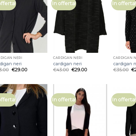
offerta!
In offerta!
In offerta!
DIGAN NERI
CARDIGAN NERI
CARDIGAN N
digan neri
cardigan neri
cardigan n
3.00
€
29.00
€
43.00
€
29.00
€
35.00
€
offerta!
In offerta!
In offerta!