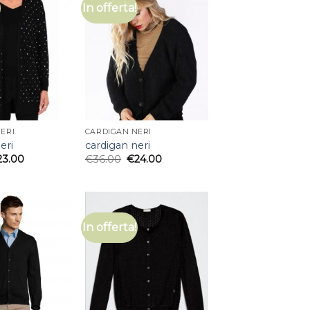
In offerta!
ERI
CARDIGAN NERI
eri
cardigan neri
23.00
€
36.00
€
24.00
In offerta!