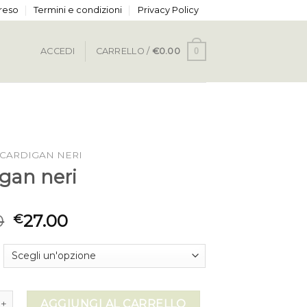
 reso
Termini e condizioni
Privacy Policy
0
ACCEDI
CARRELLO /
€
0.00
CARDIGAN NERI
igan neri
0
27.00
€
neri quantità
AGGIUNGI AL CARRELLO