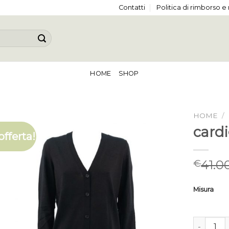
Contatti
Politica di rimborso e
HOME
SHOP
HOME
/
card
offerta!
41.0
€
Misura
cardigan 