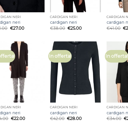
DIGAN NERI
CARDIGAN NERI
CARDIGAN N
digan neri
cardigan neri
cardigan n
1.00
€
27.00
€
38.00
€
25.00
€
41.00
€
offerta!
In offerta!
In offerta!
DIGAN NERI
CARDIGAN NERI
CARDIGAN N
digan neri
cardigan neri
cardigan n
4.00
€
22.00
€
42.00
€
28.00
€
34.00
€