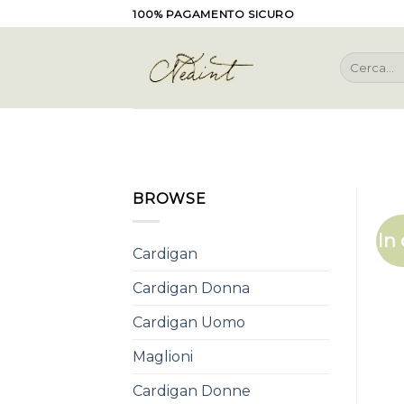
Skip
100% PAGAMENTO SICURO
to
content
Cerca:
BROWSE
In 
Cardigan
Cardigan Donna
Cardigan Uomo
Maglioni
Cardigan Donne