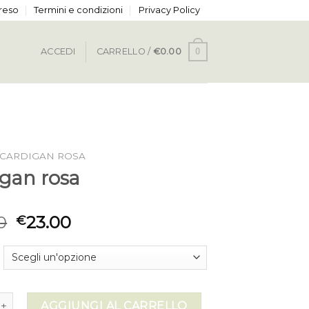
 reso
Termini e condizioni
Privacy Policy
0
ACCEDI
CARRELLO /
€
0.00
CARDIGAN ROSA
igan rosa
0
23.00
€
rosa quantità
AGGIUNGI AL CARRELLO