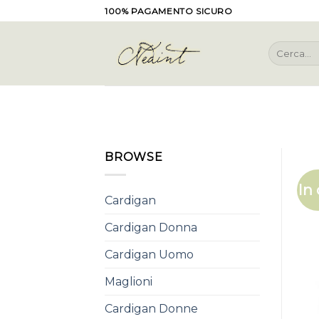
Skip
100% PAGAMENTO SICURO
to
content
Cerca:
BROWSE
In 
Cardigan
Cardigan Donna
Cardigan Uomo
Maglioni
Cardigan Donne