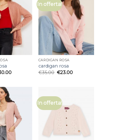
In offerta!
ROSA
CARDIGAN ROSA
osa
cardigan rosa
30.00
€
35.00
€
23.00
In offerta!