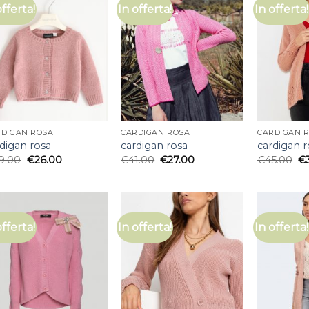
offerta!
In offerta!
In offerta!
RDIGAN ROSA
CARDIGAN ROSA
CARDIGAN 
digan rosa
cardigan rosa
cardigan r
9.00
€
26.00
€
41.00
€
27.00
€
45.00
€
offerta!
In offerta!
In offerta!