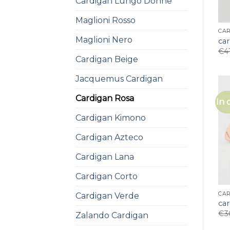
Cardigan Lungo Donne
Maglioni Rosso
CA
Maglioni Nero
car
€
4
Cardigan Beige
Jacquemus Cardigan
Cardigan Rosa
In 
Cardigan Kimono
Cardigan Azteco
Cardigan Lana
Cardigan Corto
CA
Cardigan Verde
car
€
3
Zalando Cardigan