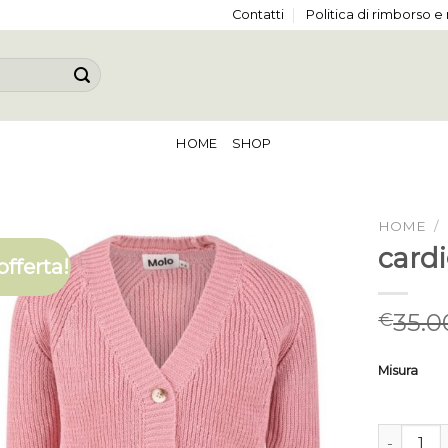
Contatti
Politica di rimborso e
HOME
SHOP
HOME
/
card
offerta!
35.0
€
Misura
cardigan 