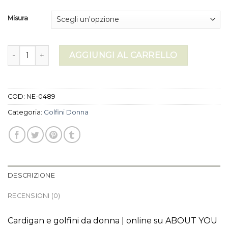
Misura
golfini donna quantità
AGGIUNGI AL CARRELLO
COD:
NE-0489
Categoria:
Golfini Donna
DESCRIZIONE
RECENSIONI (0)
Cardigan e golfini da donna | online su ABOUT YOU