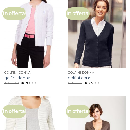
In offerta!
In offerta!
GOLFINI DONNA
GOLFINI DONNA
golfini donna
golfini donna
€
42.00
€
28.00
€
35.00
€
23.00
In offerta!
In offerta!