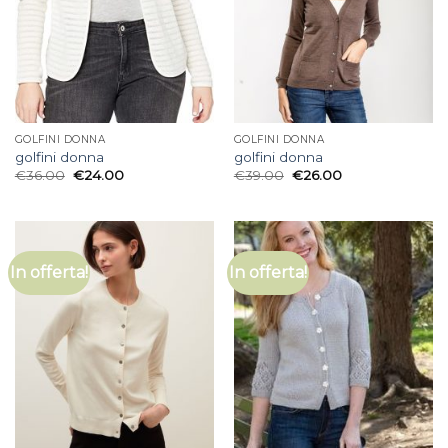
GOLFINI DONNA
GOLFINI DONNA
golfini donna
golfini donna
€
36.00
€
24.00
€
39.00
€
26.00
In offerta!
In offerta!